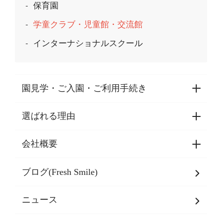
保育園
学童クラブ・児童館・交流館
インターナショナルスクール
園見学・ご入園・ご利用手続き
選ばれる理由
園見学・ご入園・ご利用手続き
東京都認証保育所空き状況
会社概要
選ばれる理由一覧
乳児期・幼児期・
学童期をサポート
ブログ(Fresh Smile)
会社概要
発達支援
JPホールディングスグループ
について・
ニュース
グループ方針
多彩な学習プログラム