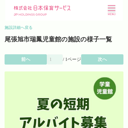
施設詳細へ戻る
尾張旭市瑞鳳児童館の施設の様子一覧
前へ
/
1
ページ
次へ
施設を探す
選ばれる理由
会社概要
ニュース
投資家情報
採用情報