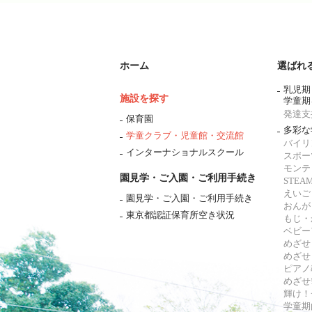
ホーム
選ばれ
乳児期
施設を探す
学童期
発達支
保育園
多彩な
学童クラブ・児童館・交流館
バイリ
インターナショナルスクール
スポー
モンテ
園見学・ご入園・ご利用手続き
STE
えいご
園見学・ご入園・ご利用手続き
おんが
東京都認証保育所空き状況
もじ・
ベビー
めざせ
めざせ
ピアノ
めざせ!
輝け！
学童期