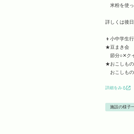
　米粉を使っ
詳しくは後日
👦小中学生行事
★豆まき会

　節分○✕ク
★おこしもの
　おこしもの
詳細をみる
施設の様子