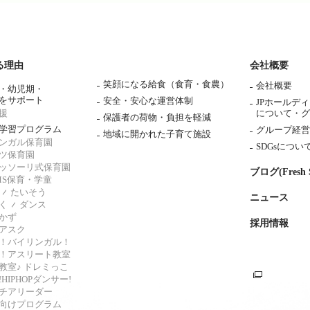
る理由
会社概要
笑顔になる給食（食育・食農）
会社概要
・幼児期・
をサポート
安全・安心な運営体制
JPホールデ
援
について・
グ
保護者の荷物・負担を軽減
学習プログラム
グループ経営
地域に開かれた子育て施設
ンガル保育園
SDGsについ
ツ保育園
ッソーリ式保育園
ブログ(Fresh S
AMS保育・学童
たいそう
ニュース
く
ダンス
かず
採用情報
アスク
！バイリンガル！
！アスリート教室
教室♪ ドレミっこ
HIPHOPダンサー!
チアリーダー
向けプログラム