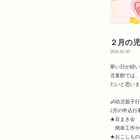
２月の
2026.02.05
寒い日が続い
児童館では、
たいと思いま
👶幼児親子行事
2月の申込行
★豆まき会

　簡単工作や
★おこしもの