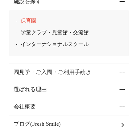
施設を探す
保育園
学童クラブ・児童館・交流館
インターナショナルスクール
園見学・ご入園・ご利用手続き
選ばれる理由
園見学・ご入園・ご利用手続き
東京都認証保育所空き状況
会社概要
選ばれる理由一覧
乳児期・幼児期・
学童期をサポート
ブログ(Fresh Smile)
会社概要
発達支援
JPホールディングスグループ
について・