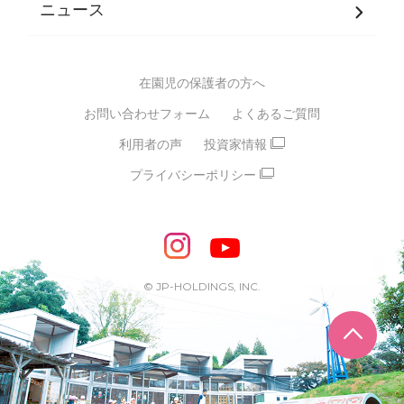
ニュース
グループ方針
多彩な学習プログラム
グループ経営理念・クレド
バイリンガル保育園
在園児の保護者の方へ
SDGsについて
スポーツ保育園
お問い合わせフォーム
よくあるご質問
モンテッソーリ式保育園
利用者の声
投資家情報
STEAMS保育・学童
えいご
プライバシーポリシー
たいそう
おんがく
ダンス
もじ・かず
ベビーアスク
めざせ！バイリンガル！
めざせ！アスリート教室
© JP-HOLDINGS, INC.
ピアノ教室♪ ドレミっこ
ページ
めざせ!HIPHOPダンサー!
輝け！チアリーダー
学童期向けプログラム