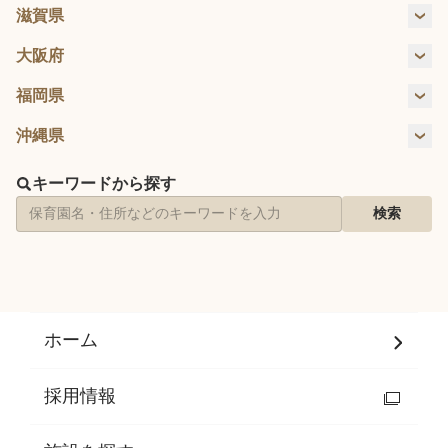
大府市
尾張旭市
江南市
瀬戸市
滋賀県
大津市
大阪府
長久手市
名古屋市
大阪市
豊中市
箕面市
八尾市
福岡県
福岡市
沖縄県
石垣市
沖縄市
北谷町
那覇市
キーワードから探す
検索
ホーム
採用情報