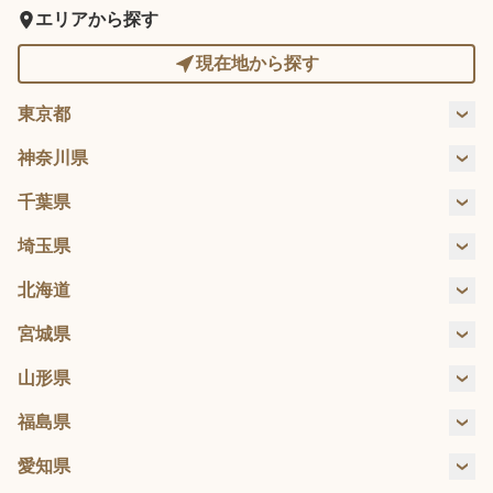
Language
エリアから探す
現在地から探す
東京都
ホーム
利用者の声
足立区
板橋区
江戸川区
大田区
神奈川県
プライバシーポリシー
川崎市
相模原市
茅ヶ崎市
藤沢市
千葉県
葛飾区
北区
江東区
小金井市
市川市
浦安市
千葉市
流山市
埼玉県
大和市
横浜市
国分寺市
小平市
狛江市
品川区
さいたま
北海道
習志野市
野田市
新宿区
川口市
杉並区
墨田区
坂戸市
世田谷区
志木市
市
札幌市
宮城県
台東区
中央区
千代田区
豊島区
仙台市
宮城郡
山形県
西東京市
練馬区
府中市
文京区
山形市
福島県
町田市
港区
三鷹市
目黒区
郡山市
愛知県