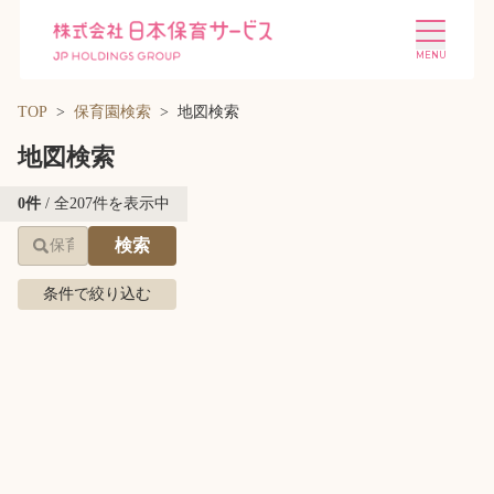
TOP
保育園検索
地図検索
地図検索
Leaflet
| ©
OpenStreetMap
contributions | 地図修正は
こ
0
件
/ 全
207
件を表示中
ちら
検索
+
施設を探す
選ばれる理由
−
条件で絞り込む
会社概要
ニュース
エリアから探す
現在地から探す
投資家情報
採用情報
条