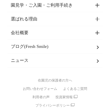
園見学・ご入園・ご利用手続き
選ばれる理由
園見学・ご入園・ご利用手続き
東京都認証保育所空き状況
会社概要
選ばれる理由一覧
乳児期・幼児期・
学童期をサポート
ブログ(Fresh Smile)
会社概要
発達支援
JPホールディングスグループ
について・
ニュース
グループ方針
多彩な学習プログラム
グループ経営理念・クレド
バイリンガル保育園
在園児の保護者の方へ
SDGsについて
スポーツ保育園
お問い合わせフォーム
よくあるご質問
モンテッソーリ式保育園
利用者の声
投資家情報
STEAMS保育・学童
えいご
プライバシーポリシー