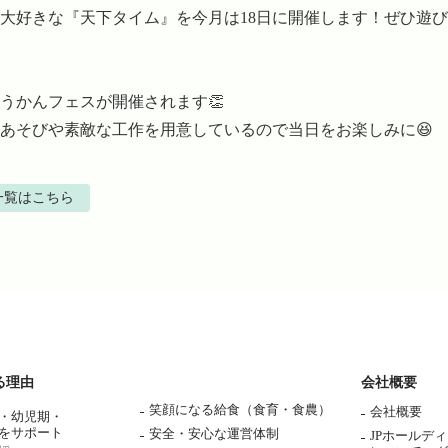
大好きな『天下タイム』を今月は18日に開催します！ぜひ遊
どうかんフェスが開催されます👏

あそびや素敵な工作を用意しているので当日をお楽しみに😆
一覧はこちら
る理由
会社概要
笑顔になる給食（食育・食農）
会社概要
・幼児期・
をサポート
安全・安心な運営体制
JPホールデ