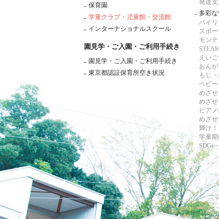
発達支
保育園
多彩な
学童クラブ・児童館・交流館
バイリ
インターナショナルスクール
スポー
モンテ
園見学・ご入園・ご利用手続き
STE
えいご
園見学・ご入園・ご利用手続き
おんが
東京都認証保育所空き状況
もじ・
ベビー
めざせ
めざせ
ピアノ
めざせ!
輝け！
学童期
SDG