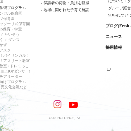
援
について・
グ
保護者の荷物・負担を軽減
学習プログラム
グループ経営
地域に開かれた子育て施設
ンガル保育園
SDGsについ
ツ保育園
ッソーリ式保育園
ブログ(Fresh S
AMS保育・学童
たいそう
ニュース
く
ダンス
かず
採用情報
アスク
！バイリンガル！
！アスリート教室
教室♪ ドレミっこ
HIPHOPダンサー!
チアリーダー
向けプログラム
s・異文化交流など
© JP-HOLDINGS, INC.