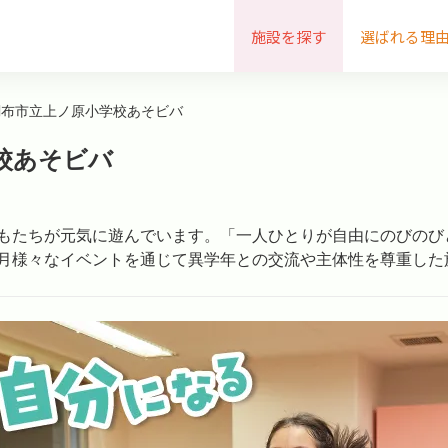
施設を探す
選ばれる理
調布市立上ノ原小学校あそビバ
校あそビバ
どもたちが元気に遊んでいます。「一人ひとりが自由にのびの
月様々なイベントを通じて異学年との交流や主体性を尊重した