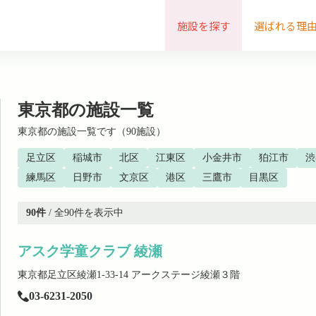
施設を探す
選ばれる理
東京都の施設一覧
東京都の施設一覧です（90施設）
足立区
稲城市
北区
江東区
小金井市
狛江市
渋
練馬区
日野市
文京区
港区
三鷹市
目黒区
90
件
/ 全
90
件を表示中
アスク学童クラブ 綾瀬
東京都足立区綾瀬1-33-14 アークステージ綾瀬３階
03-6231-2050