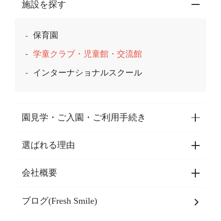
施設を探す
保育園
学童クラブ・児童館・交流館
インターナショナルスクール
園見学・ご入園・ご利用手続き
選ばれる理由
園見学・ご入園・ご利用手続き
東京都認証保育所空き状況
会社概要
選ばれる理由一覧
乳児期・幼児期・
学童期をサポート
ブログ(Fresh Smile)
会社概要
発達支援