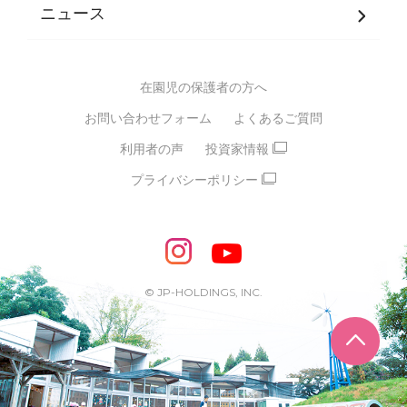
JPホールディングスグループ
について・
ニュース
グループ方針
多彩な学習プログラム
グループ経営理念・クレド
バイリンガル保育園
在園児の保護者の方へ
SDGsについて
スポーツ保育園
お問い合わせフォーム
よくあるご質問
モンテッソーリ式保育園
利用者の声
投資家情報
STEAMS保育・学童
えいご
プライバシーポリシー
たいそう
おんがく
ダンス
もじ・かず
ベビーアスク
めざせ！バイリンガル！
めざせ！アスリート教室
© JP-HOLDINGS, INC.
ピアノ教室♪ ドレミっこ
ページ
めざせ!HIPHOPダンサー!
輝け！チアリーダー