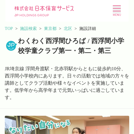
TOP
施設検索
東京都
北区
施設詳細
わくわく西浮間ひろば / 西浮間小学
校学童クラブ第一・第二・第三
施設を探す
選ばれる理由
JR埼京線 浮間舟渡駅・北赤羽駅からともに徒歩約10分、
西浮間小学校内にあります。日々の活動では地域の方々を
講師としてクラブ活動や様々なイベントを実施していま
会社概要
ニュース
す。低学年から高学年まで元気いっぱいに過ごしていま
す。
投資家情報
採用情報