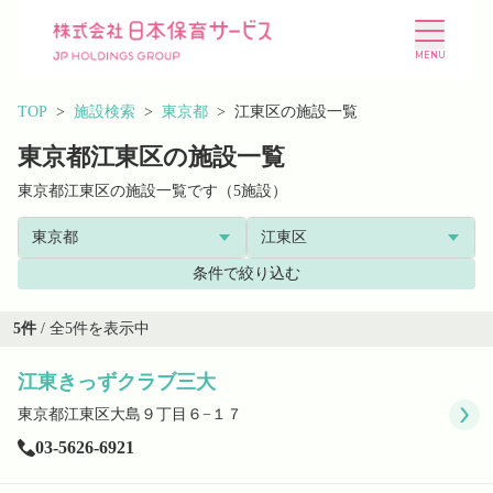
TOP
施設検索
東京都
江東区の施設一覧
東京都江東区の施設一覧
東京都江東区の施設一覧です（5施設）
施設を探す
選ばれる理由
条件で絞り込む
会社概要
ニュース
5
件
/ 全
5
件を表示中
江東きっずクラブ三大
投資家情報
採用情報
東京都江東区大島９丁目６−１７
03-5626-6921