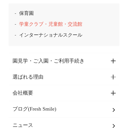
保育園
学童クラブ・児童館・交流館
インターナショナルスクール
園見学・ご入園・ご利用手続き
選ばれる理由
園見学・ご入園・ご利用手続き
東京都認証保育所空き状況
会社概要
選ばれる理由一覧
乳児期・幼児期・
学童期をサポート
ブログ(Fresh Smile)
会社概要
発達支援
JPホールディングスグループ
について・
ニュース