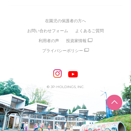
グループ方針
多彩な学習プログラム
グループ経営理念・クレド
バイリンガル保育園
在園児の保護者の方へ
SDGsについて
スポーツ保育園
お問い合わせフォーム
よくあるご質問
モンテッソーリ式保育園
利用者の声
投資家情報
STEAMS保育・学童
えいご
プライバシーポリシー
たいそう
おんがく
ダンス
もじ・かず
ベビーアスク
めざせ！バイリンガル！
めざせ！アスリート教室
© JP-HOLDINGS, INC.
ピアノ教室♪ ドレミっこ
ページ
めざせ!HIPHOPダンサー!
輝け！チアリーダー
学童期向けプログラム