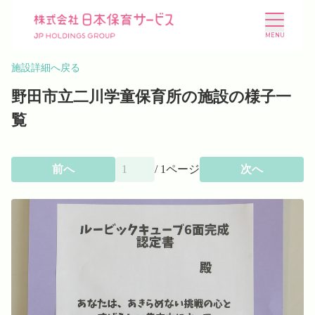
施設詳細へ戻る
野田市立二川学童保育所の施設の様子一
覧
施設を探す
選ばれる理由
前へ
/
1
ページ
次へ
会社概要
ニュース
投資家情報
採用情報