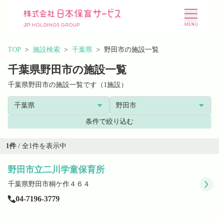
TOP
施設検索
千葉県
野田市の施設一覧
千葉県野田市の施設一覧
千葉県野田市の施設一覧です（1施設）
施設を探す
選ばれる理由
条件で絞り込む
会社概要
ニュース
1
件
/ 全
1
件を表示中
野田市立二川学童保育所
投資家情報
採用情報
千葉県野田市桐ケ作４６４
04-7196-3779