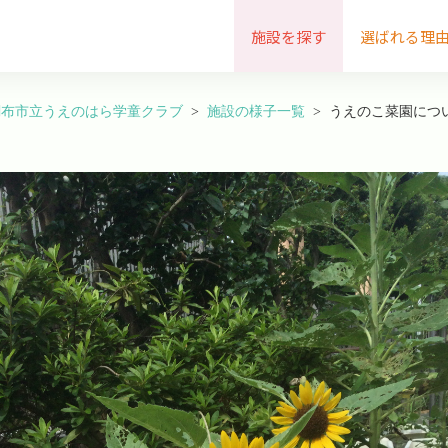
施設を探す
選ばれる理
調布市立うえのはら学童クラブ
施設の様子一覧
うえのこ菜園につ