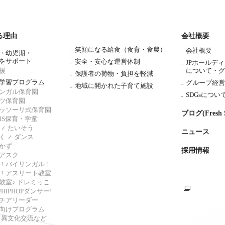
る理由
会社概要
笑顔になる給食（食育・食農）
会社概要
・幼児期・
をサポート
安全・安心な運営体制
JPホールデ
援
について・
グ
保護者の荷物・負担を軽減
学習プログラム
グループ経営
地域に開かれた子育て施設
ンガル保育園
SDGsについ
ツ保育園
ッソーリ式保育園
ブログ(Fresh S
AMS保育・学童
たいそう
ニュース
く
ダンス
かず
採用情報
アスク
！バイリンガル！
！アスリート教室
教室♪ ドレミっこ
HIPHOPダンサー!
チアリーダー
向けプログラム
s・異文化交流など