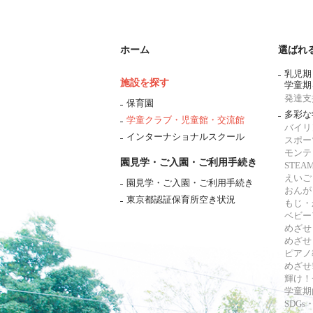
ホーム
選ばれ
乳児期
施設を探す
学童期
発達支
保育園
多彩な
学童クラブ・児童館・交流館
バイリ
インターナショナルスクール
スポー
モンテ
園見学・ご入園・ご利用手続き
STE
えいご
園見学・ご入園・ご利用手続き
おんが
東京都認証保育所空き状況
もじ・
ベビー
めざせ
めざせ
ピアノ
めざせ!
輝け！
学童期
SDG