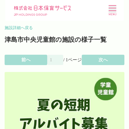
施設詳細へ戻る
津島市中央児童館の施設の様子一覧
前へ
/
1
ページ
次へ
施設を探す
選ばれる理由
会社概要
ニュース
投資家情報
採用情報