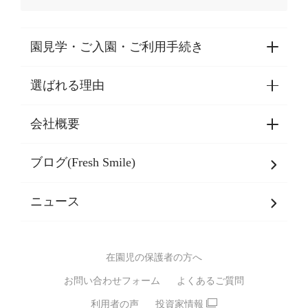
園見学・ご入園・ご利用手続き
選ばれる理由
園見学・ご入園・ご利用手続き
東京都認証保育所空き状況
会社概要
選ばれる理由一覧
乳児期・幼児期・
学童期をサポート
ブログ(Fresh Smile)
会社概要
発達支援
JPホールディングスグループ
について・
ニュース
グループ方針
多彩な学習プログラム
グループ経営理念・クレド
バイリンガル保育園
在園児の保護者の方へ
SDGsについて
スポーツ保育園
お問い合わせフォーム
よくあるご質問
モンテッソーリ式保育園
利用者の声
投資家情報