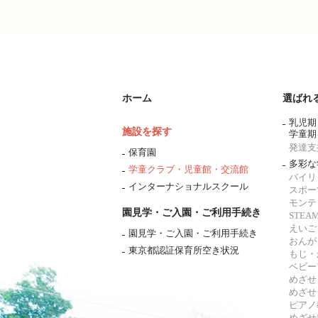
ホーム
選ばれ
乳児期
施設を探す
学童期
発達支
保育園
多彩な
学童クラブ・児童館・交流館
バイリ
インターナショナルスクール
スポー
モンテ
園見学・ご入園・ご利用手続き
STE
えいご
園見学・ご入園・ご利用手続き
おんが
東京都認証保育所空き状況
もじ・
ベビー
めざせ
めざせ
ピアノ
めざせ!