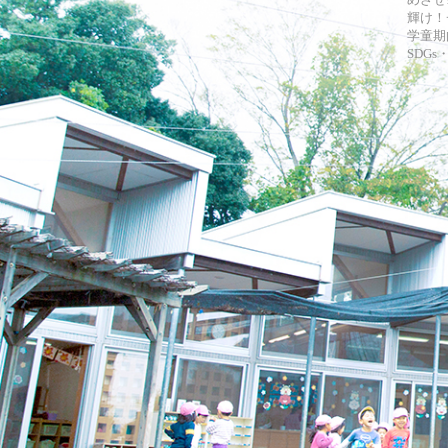
輝け！
学童期
SDG