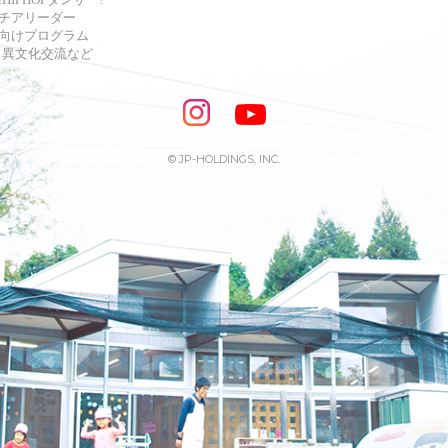
チアリーダー
向けプログラム
s・異文化交流など
© JP-HOLDINGS, INC.