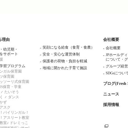
る理由
会社概要
笑顔になる給食（食育・食農）
会社概要
・幼児期・
をサポート
安全・安心な運営体制
JPホールデ
援
について・
グ
保護者の荷物・負担を軽減
学習プログラム
グループ経営
地域に開かれた子育て施設
ンガル保育園
SDGsについ
ツ保育園
ッソーリ式保育園
ブログ(Fresh S
AMS保育・学童
たいそう
ニュース
く
ダンス
かず
採用情報
アスク
！バイリンガル！
！アスリート教室
教室♪ ドレミっこ
HIPHOPダンサー!