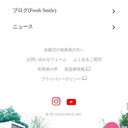
乳児期・幼児期・
学童期をサポート
ブログ(Fresh Smile)
会社概要
発達支援
JPホールディングスグループ
について・
ニュース
グループ方針
多彩な学習プログラム
グループ経営理念・クレド
バイリンガル保育園
在園児の保護者の方へ
SDGsについて
スポーツ保育園
お問い合わせフォーム
よくあるご質問
モンテッソーリ式保育園
利用者の声
投資家情報
STEAMS保育・学童
えいご
プライバシーポリシー
たいそう
おんがく
ダンス
もじ・かず
ベビーアスク
めざせ！バイリンガル！
めざせ！アスリート教室
© JP-HOLDINGS, INC.
ピアノ教室♪ ドレミっこ