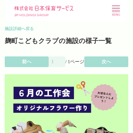
施設詳細へ戻る
麹町こどもクラブの施設の様子一覧
前へ
/
1
ページ
次へ
施設を探す
選ばれる理由
会社概要
ニュース
投資家情報
採用情報