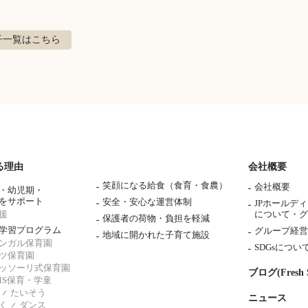
子
一覧はこちら
る理由
会社概要
笑顔になる給食（食育・食農）
会社概要
・幼児期・
をサポート
安全・安心な運営体制
JPホールデ
援
について・
グ
保護者の荷物・負担を軽減
学習プログラム
グループ経営
地域に開かれた子育て施設
ンガル保育園
SDGsについ
ツ保育園
ッソーリ式保育園
ブログ(Fresh S
AMS保育・学童
たいそう
ニュース
く
ダンス