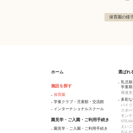
保育園の様
ホーム
選ばれ
乳児期
施設を探す
学童期
発達支
保育園
多彩な
学童クラブ・児童館・交流館
バイリ
インターナショナルスクール
スポー
モンテ
園見学・ご入園・ご利用手続き
STE
えいご
園見学・ご入園・ご利用手続き
おんが