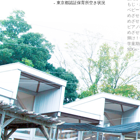
東京都認証保育所空き状況
もじ・
ベビー
めざせ
めざせ
ピアノ
めざせ!
輝け！
学童期
SDG