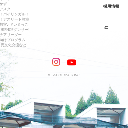
かず
採用情報
アスク
！バイリンガル！
！アスリート教室
教室♪ ドレミっこ
HIPHOPダンサー!
チアリーダー
向けプログラム
s・異文化交流など
© JP-HOLDINGS, INC.