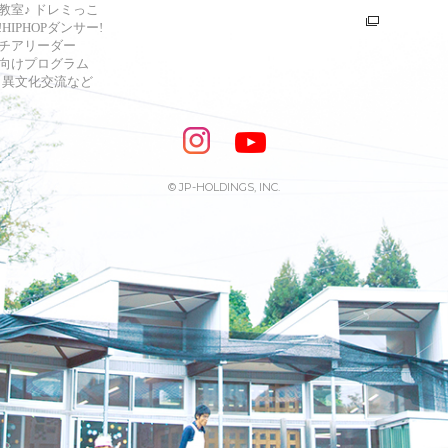
教室♪ ドレミっこ
HIPHOPダンサー!
チアリーダー
向けプログラム
s・異文化交流など
© JP-HOLDINGS, INC.