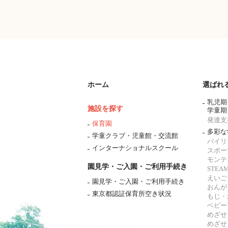
ホーム
選ばれ
乳児期
施設を探す
学童期
発達支
保育園
多彩な
学童クラブ・児童館・交流館
バイリ
インターナショナルスクール
スポー
モンテ
園見学・ご入園・ご利用手続き
STE
えいご
園見学・ご入園・ご利用手続き
おんが
東京都認証保育所空き状況
もじ・
ベビー
めざせ
めざせ