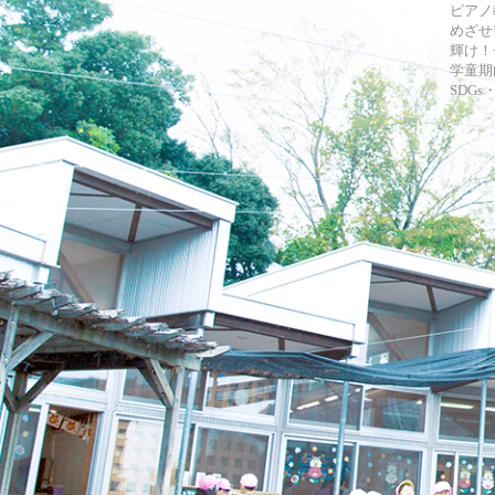
ピアノ
めざせ!
輝け！
学童期
SDG