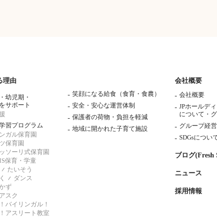
る理由
会社概要
笑顔になる給食（食育・食農）
会社概要
・幼児期・
をサポート
安全・安心な運営体制
JPホールデ
援
について・
グ
保護者の荷物・負担を軽減
学習プログラム
グループ経営
地域に開かれた子育て施設
ンガル保育園
SDGsについ
ツ保育園
ッソーリ式保育園
ブログ(Fresh S
AMS保育・学童
たいそう
ニュース
く
ダンス
かず
採用情報
アスク
！バイリンガル！
！アスリート教室