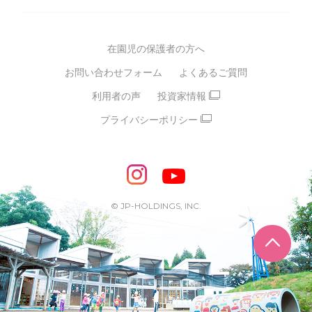
グループ方針
多彩な学習プログラム
グループ経営理念・クレド
バイリンガル保育園
在園児の保護者の方へ
SDGsについて
スポーツ保育園
お問い合わせフォーム
よくあるご質問
モンテッソーリ式保育園
利用者の声
投資家情報
STEAMS保育・学童
えいご
プライバシーポリシー
たいそう
おんがく
ダンス
もじ・かず
ベビーアスク
めざせ！バイリンガル！
めざせ！アスリート教室
© JP-HOLDINGS, INC.
ピアノ教室♪ ドレミっこ
ページ
めざせ!HIPHOPダンサー!
輝け！チアリーダー
学童期向けプログラム