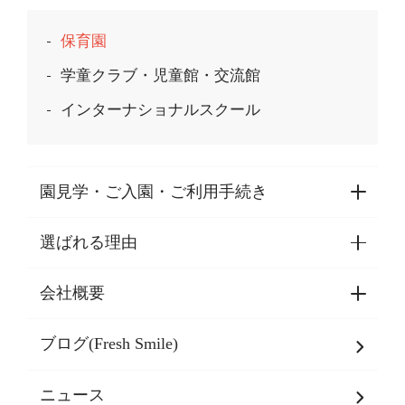
保育園
学童クラブ・児童館・交流館
インターナショナルスクール
園見学・ご入園・ご利用手続き
選ばれる理由
園見学・ご入園・ご利用手続き
東京都認証保育所空き状況
会社概要
選ばれる理由一覧
乳児期・幼児期・
学童期をサポート
ブログ(Fresh Smile)
会社概要
発達支援
JPホールディングスグループ
について・
ニュース