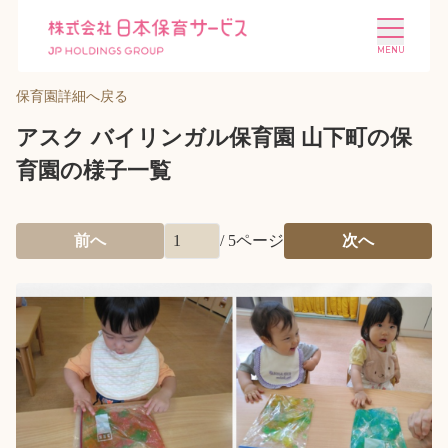
保育園詳細へ戻る
アスク バイリンガル保育園 山下町の保
育園の様子一覧
施設を探す
選ばれる理由
前へ
/
5
ページ
次へ
会社概要
ニュース
投資家情報
採用情報