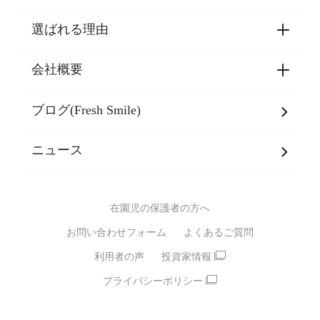
選ばれる理由
園見学・ご入園・ご利用手続き
東京都認証保育所空き状況
会社概要
選ばれる理由一覧
乳児期・幼児期・
学童期をサポート
ブログ(Fresh Smile)
会社概要
発達支援
JPホールディングスグループ
について・
ニュース
グループ方針
多彩な学習プログラム
グループ経営理念・クレド
バイリンガル保育園
在園児の保護者の方へ
SDGsについて
スポーツ保育園
お問い合わせフォーム
よくあるご質問
モンテッソーリ式保育園
利用者の声
投資家情報
STEAMS保育・学童
えいご
プライバシーポリシー
たいそう
おんがく
ダンス
もじ・かず
ベビーアスク