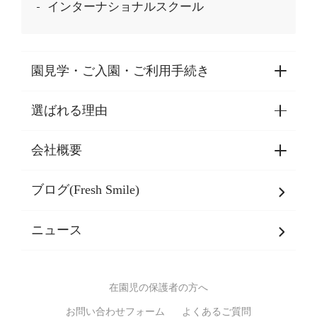
インターナショナルスクール
園見学・ご入園・ご利用手続き
選ばれる理由
園見学・ご入園・ご利用手続き
東京都認証保育所空き状況
会社概要
選ばれる理由一覧
乳児期・幼児期・
学童期をサポート
ブログ(Fresh Smile)
会社概要
発達支援
JPホールディングスグループ
について・
ニュース
グループ方針
多彩な学習プログラム
グループ経営理念・クレド
バイリンガル保育園
在園児の保護者の方へ
SDGsについて
スポーツ保育園
お問い合わせフォーム
よくあるご質問