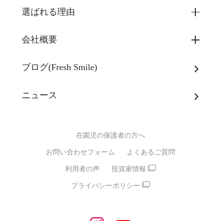
選ばれる理由
園見学・ご入園・ご利用手続き
東京都認証保育所空き状況
会社概要
選ばれる理由一覧
乳児期・幼児期・
学童期をサポート
ブログ(Fresh Smile)
会社概要
発達支援
JPホールディングスグループ
について・
ニュース
グループ方針
多彩な学習プログラム
グループ経営理念・クレド
バイリンガル保育園
在園児の保護者の方へ
SDGsについて
スポーツ保育園
お問い合わせフォーム
よくあるご質問
モンテッソーリ式保育園
利用者の声
投資家情報
STEAMS保育・学童
えいご
プライバシーポリシー
たいそう
おんがく
ダンス
もじ・かず
ベビーアスク