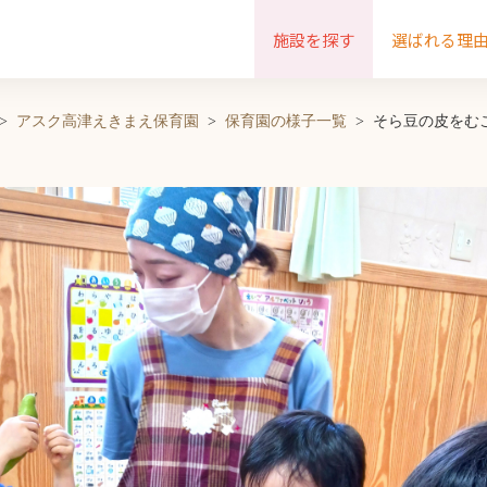
施設を探す
選ばれる理
アスク高津えきまえ保育園
保育園の様子一覧
そら豆の皮をむ