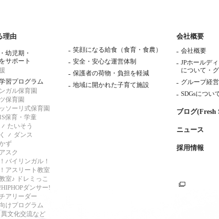
る理由
会社概要
笑顔になる給食（食育・食農）
会社概要
・幼児期・
をサポート
安全・安心な運営体制
JPホールデ
援
について・
グ
保護者の荷物・負担を軽減
学習プログラム
グループ経営
地域に開かれた子育て施設
ンガル保育園
SDGsについ
ツ保育園
ッソーリ式保育園
ブログ(Fresh S
AMS保育・学童
たいそう
ニュース
く
ダンス
かず
採用情報
アスク
！バイリンガル！
！アスリート教室
教室♪ ドレミっこ
HIPHOPダンサー!
チアリーダー
向けプログラム
s・異文化交流など