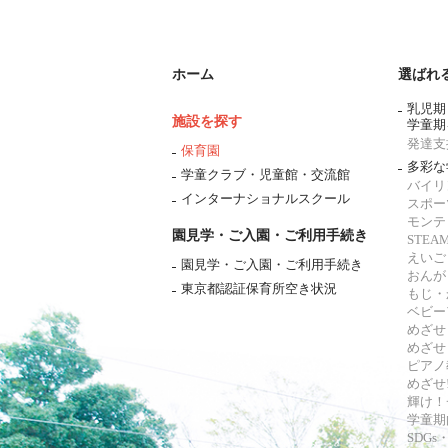
ホーム
選ばれ
乳児期
施設を探す
学童期
発達支
保育園
多彩な
学童クラブ・児童館・交流館
バイリ
インターナショナルスクール
スポー
モンテ
園見学・ご入園・ご利用手続き
STE
えいご
園見学・ご入園・ご利用手続き
おんが
東京都認証保育所空き状況
もじ・
ベビー
めざせ
めざせ
ピアノ
めざせ!
輝け！
学童期
SDG