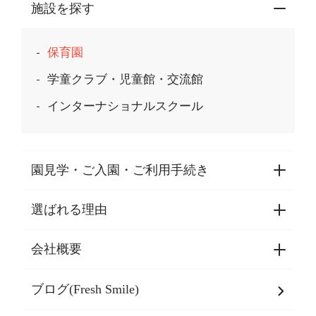
施設を探す
保育園
学童クラブ・児童館・交流館
インターナショナルスクール
園見学・ご入園・ご利用手続き
選ばれる理由
園見学・ご入園・ご利用手続き
東京都認証保育所空き状況
会社概要
選ばれる理由一覧
乳児期・幼児期・
学童期をサポート
ブログ(Fresh Smile)
会社概要
発達支援