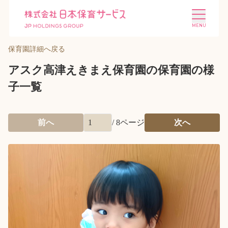
保育園詳細へ戻る
アスク高津えきまえ保育園の保育園の様
子一覧
施設を探す
選ばれる理由
前へ
/
8
ページ
次へ
会社概要
ニュース
投資家情報
採用情報