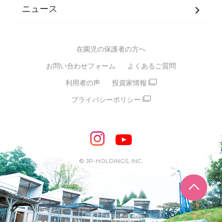
JPホールディングスグループ
について・
ニュース
グループ方針
多彩な学習プログラム
グループ経営理念・クレド
バイリンガル保育園
在園児の保護者の方へ
SDGsについて
スポーツ保育園
お問い合わせフォーム
よくあるご質問
モンテッソーリ式保育園
利用者の声
投資家情報
STEAMS保育・学童
えいご
プライバシーポリシー
たいそう
おんがく
ダンス
もじ・かず
ベビーアスク
めざせ！バイリンガル！
めざせ！アスリート教室
© JP-HOLDINGS, INC.
ピアノ教室♪ ドレミっこ
ページ
めざせ!HIPHOPダンサー!
輝け！チアリーダー