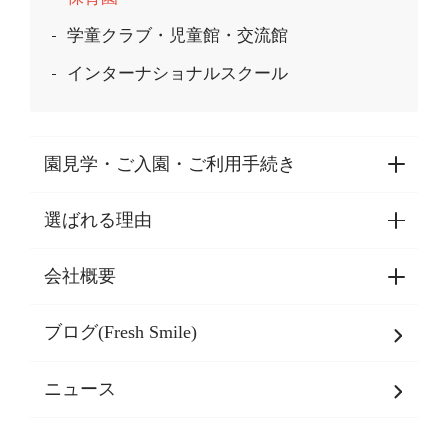
学童クラブ・児童館・交流館
インターナショナルスクール
園見学・ご入園・ご利用手続き
選ばれる理由
園見学・ご入園・ご利用手続き
東京都認証保育所空き状況
会社概要
選ばれる理由一覧
乳児期・幼児期・
学童期をサポート
ブログ(Fresh Smile)
会社概要
発達支援
JPホールディングスグループ
について・
ニュース
グループ方針
多彩な学習プログラム
グループ経営理念・クレド