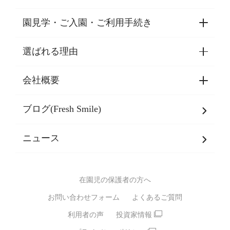
園見学・ご入園・ご利用手続き
選ばれる理由
園見学・ご入園・ご利用手続き
東京都認証保育所空き状況
会社概要
選ばれる理由一覧
乳児期・幼児期・
学童期をサポート
ブログ(Fresh Smile)
会社概要
発達支援
JPホールディングスグループ
について・
ニュース
グループ方針
多彩な学習プログラム
グループ経営理念・クレド
バイリンガル保育園
在園児の保護者の方へ
SDGsについて
スポーツ保育園
お問い合わせフォーム
よくあるご質問
モンテッソーリ式保育園
利用者の声
投資家情報
STEAMS保育・学童
えいご