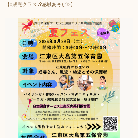
【0歳児クラス👶感触あそび✨】