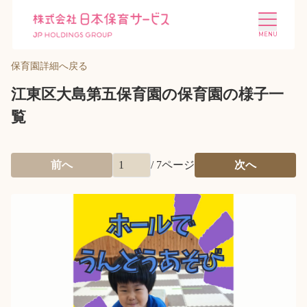
保育園詳細へ戻る
江東区大島第五保育園の保育園の様子一
覧
施設を探す
選ばれる理由
前へ
/
7
ページ
次へ
会社概要
ニュース
投資家情報
採用情報