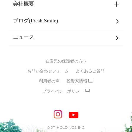
東京都認証保育所空き状況
会社概要
選ばれる理由一覧
乳児期・幼児期・
学童期をサポート
ブログ(Fresh Smile)
会社概要
発達支援
JPホールディングスグループ
について・
ニュース
グループ方針
多彩な学習プログラム
グループ経営理念・クレド
バイリンガル保育園
在園児の保護者の方へ
SDGsについて
スポーツ保育園
お問い合わせフォーム
よくあるご質問
モンテッソーリ式保育園
利用者の声
投資家情報
STEAMS保育・学童
えいご
プライバシーポリシー
たいそう
おんがく
ダンス
もじ・かず
ベビーアスク
めざせ！バイリンガル！
めざせ！アスリート教室
© JP-HOLDINGS, INC.