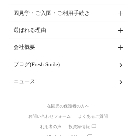
園見学・ご入園・ご利用手続き
選ばれる理由
園見学・ご入園・ご利用手続き
東京都認証保育所空き状況
会社概要
選ばれる理由一覧
乳児期・幼児期・
学童期をサポート
ブログ(Fresh Smile)
会社概要
発達支援
JPホールディングスグループ
について・
ニュース
グループ方針
多彩な学習プログラム
グループ経営理念・クレド
バイリンガル保育園
在園児の保護者の方へ
SDGsについて
スポーツ保育園
お問い合わせフォーム
よくあるご質問
モンテッソーリ式保育園
利用者の声
投資家情報
STEAMS保育・学童
えいご