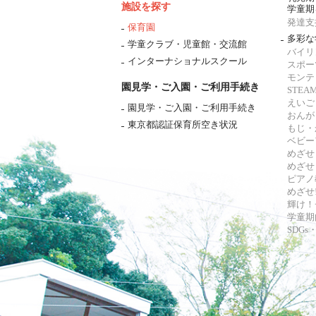
施設を探す
学童期
発達支
保育園
多彩な
学童クラブ・児童館・交流館
バイリ
インターナショナルスクール
スポー
モンテ
園見学・ご入園・ご利用手続き
STE
えいご
園見学・ご入園・ご利用手続き
おんが
東京都認証保育所空き状況
もじ・
ベビー
めざせ
めざせ
ピアノ
めざせ!
輝け！
学童期
SDG