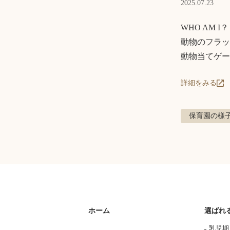
2025.07.23
WHO AM I？

動物のフラッ
動物当てゲー
詳細をみる
保育園の様
ホーム
選ばれ
乳児期