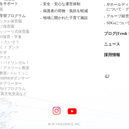
をサポート
安全・安心な運営体制
JPホールデ
援
について・
グ
保護者の荷物・負担を軽減
学習プログラム
グループ経営
地域に開かれた子育て施設
ンガル保育園
SDGsについ
ツ保育園
ッソーリ式保育園
ブログ(Fresh S
AMS保育・学童
たいそう
ニュース
く
ダンス
かず
採用情報
アスク
！バイリンガル！
！アスリート教室
教室♪ ドレミっこ
HIPHOPダンサー!
チアリーダー
向けプログラム
s・異文化交流など
© JP-HOLDINGS, INC.