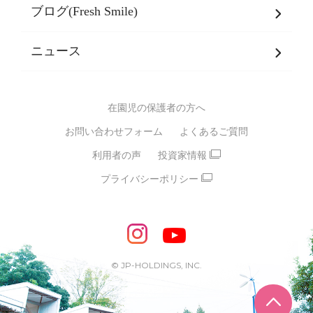
乳児期・幼児期・
学童期をサポート
ブログ(Fresh Smile)
会社概要
発達支援
JPホールディングスグループ
について・
ニュース
グループ方針
多彩な学習プログラム
グループ経営理念・クレド
バイリンガル保育園
在園児の保護者の方へ
SDGsについて
スポーツ保育園
お問い合わせフォーム
よくあるご質問
モンテッソーリ式保育園
利用者の声
投資家情報
STEAMS保育・学童
えいご
プライバシーポリシー
たいそう
おんがく
ダンス
もじ・かず
ベビーアスク
めざせ！バイリンガル！
めざせ！アスリート教室
© JP-HOLDINGS, INC.
ピアノ教室♪ ドレミっこ
ページ
めざせ!HIPHOPダンサー!