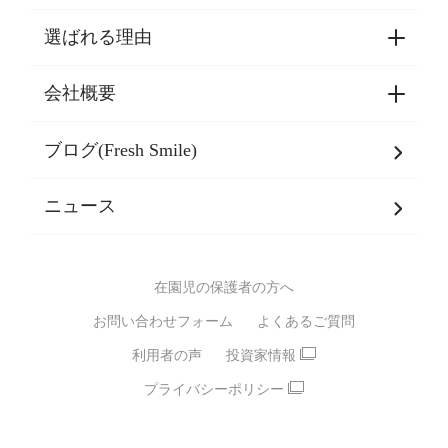
選ばれる理由
園見学・ご入園・ご利用手続き
東京都認証保育所空き状況
会社概要
選ばれる理由一覧
乳児期・幼児期・
学童期をサポート
ブログ(Fresh Smile)
会社概要
発達支援
JPホールディングスグループ
について・
ニュース
グループ方針
多彩な学習プログラム
グループ経営理念・クレド
バイリンガル保育園
在園児の保護者の方へ
SDGsについて
スポーツ保育園
お問い合わせフォーム
よくあるご質問
モンテッソーリ式保育園
利用者の声
投資家情報
STEAMS保育・学童
えいご
プライバシーポリシー
たいそう
おんがく
ダンス
もじ・かず
ベビーアスク