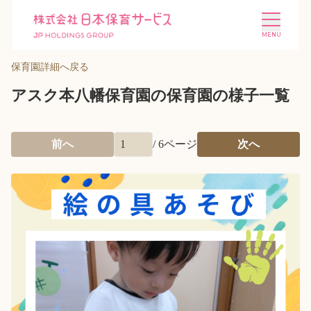
保育園詳細へ戻る
アスク本八幡保育園の保育園の様子一覧
前へ
/
6
ページ
次へ
施設を探す
選ばれる理由
会社概要
ニュース
投資家情報
採用情報