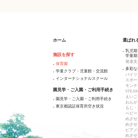
ホーム
選ばれ
乳児期
施設を探す
学童期
発達支
保育園
多彩な
学童クラブ・児童館・交流館
バイリ
インターナショナルスクール
スポー
モンテ
園見学・ご入園・ご利用手続き
STE
えいご
園見学・ご入園・ご利用手続き
おんが
東京都認証保育所空き状況
もじ・
ベビー
めざせ
めざせ
ピアノ
めざせ!