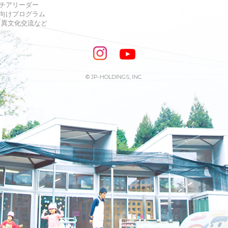
チアリーダー
向けプログラム
s・異文化交流など
© JP-HOLDINGS, INC.