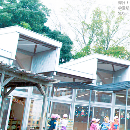
輝け！
学童期
SDG