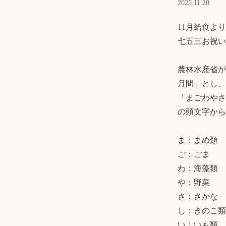
2025.11.20
11月給食より

七五三お祝い
農林水産省が
月間」とし、
「まごわやさ
の頭文字から
ま：まめ類

ご：ごま

わ：海藻類

や：野菜

さ：さかな

し：きのこ類

い：いも類
