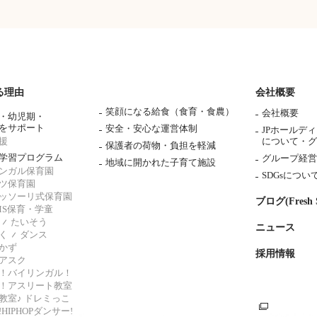
る理由
会社概要
笑顔になる給食（食育・食農）
会社概要
・幼児期・
をサポート
安全・安心な運営体制
JPホールデ
援
について・
グ
保護者の荷物・負担を軽減
学習プログラム
グループ経営
地域に開かれた子育て施設
ンガル保育園
SDGsについ
ツ保育園
ッソーリ式保育園
ブログ(Fresh S
AMS保育・学童
たいそう
ニュース
く
ダンス
かず
採用情報
アスク
！バイリンガル！
！アスリート教室
教室♪ ドレミっこ
HIPHOPダンサー!