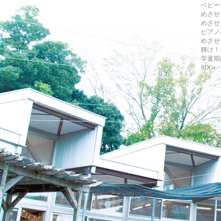
ベビー
めざせ
めざせ
ピアノ
めざせ!
輝け！
学童期
SDG