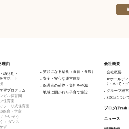
る理由
会社概要
笑顔になる給食（食育・食農）
会社概要
・幼児期・
をサポート
安全・安心な運営体制
JPホールデ
援
について・
グ
保護者の荷物・負担を軽減
学習プログラム
グループ経営
地域に開かれた子育て施設
ンガル保育園
SDGsについ
ツ保育園
ッソーリ式保育園
ブログ(Fresh S
AMS保育・学童
たいそう
ニュース
く
ダンス
かず