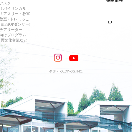
採用情報
アスク
！バイリンガル！
！アスリート教室
教室♪ ドレミっこ
HIPHOPダンサー!
チアリーダー
向けプログラム
s・異文化交流など
© JP-HOLDINGS, INC.