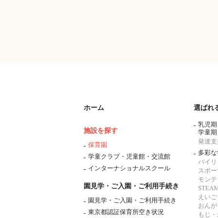
ホーム
選ばれ
乳児期
施設を探す
学童期
発達支
保育園
多彩な
学童クラブ・児童館・交流館
バイリ
インターナショナルスクール
スポー
モンテ
園見学・ご入園・ご利用手続き
STE
えいご
園見学・ご入園・ご利用手続き
おんが
東京都認証保育所空き状況
もじ・