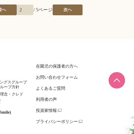
/
5
ページ
前へ
次へ
在園児の保護者の方へ
お問い合わせフォーム
ページ
ィングスグループ
ループ方針
よくあるご質問
理念・クレド
利用者の声
て
投資家情報
mile)
プライバシーポリシー