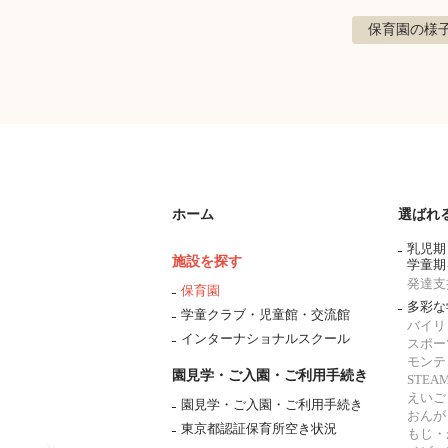
保育園の様
ホーム
選ばれ
乳児期
施設を探す
学童期
発達支
保育園
多彩な
学童クラブ・児童館・交流館
バイリ
インターナショナルスクール
スポー
モンテ
園見学・ご入園・ご利用手続き
STE
えいご
園見学・ご入園・ご利用手続き
おんが
東京都認証保育所空き状況
もじ・