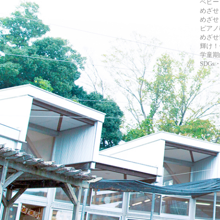
ベビー
めざせ
めざせ
ピアノ
めざせ!
輝け！
学童期
SDG