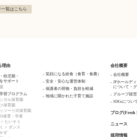
子
一覧はこちら
る理由
会社概要
笑顔になる給食（食育・食農）
会社概要
・幼児期・
をサポート
安全・安心な運営体制
JPホールデ
援
について・
グ
保護者の荷物・負担を軽減
学習プログラム
グループ経営
地域に開かれた子育て施設
ンガル保育園
SDGsについ
ツ保育園
ッソーリ式保育園
ブログ(Fresh S
AMS保育・学童
たいそう
ニュース
く
ダンス
かず
採用情報