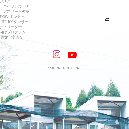
アスク
！バイリンガル！
！アスリート教室
教室♪ ドレミっこ
HIPHOPダンサー!
チアリーダー
向けプログラム
s・異文化交流など
© JP-HOLDINGS, INC.