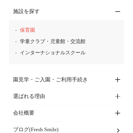
施設を探す
保育園
学童クラブ・児童館・交流館
インターナショナルスクール
園見学・ご入園・ご利用手続き
選ばれる理由
園見学・ご入園・ご利用手続き
東京都認証保育所空き状況
会社概要
選ばれる理由一覧
乳児期・幼児期・
学童期をサポート
ブログ(Fresh Smile)
会社概要