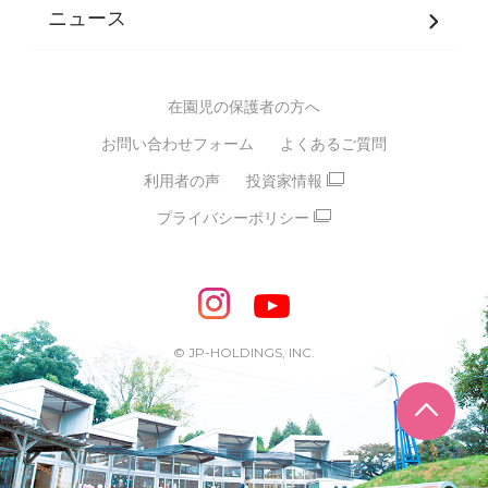
JPホールディングスグループ
について・
ニュース
グループ方針
多彩な学習プログラム
グループ経営理念・クレド
バイリンガル保育園
在園児の保護者の方へ
SDGsについて
スポーツ保育園
お問い合わせフォーム
よくあるご質問
モンテッソーリ式保育園
利用者の声
投資家情報
STEAMS保育・学童
えいご
プライバシーポリシー
たいそう
おんがく
ダンス
もじ・かず
ベビーアスク
めざせ！バイリンガル！
めざせ！アスリート教室
© JP-HOLDINGS, INC.
ピアノ教室♪ ドレミっこ
ページ
めざせ!HIPHOPダンサー!
輝け！チアリーダー