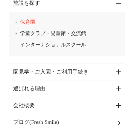
施設を探す
保育園
学童クラブ・児童館・交流館
インターナショナルスクール
園見学・ご入園・ご利用手続き
選ばれる理由
園見学・ご入園・ご利用手続き
東京都認証保育所空き状況
会社概要
選ばれる理由一覧
乳児期・幼児期・
学童期をサポート
ブログ(Fresh Smile)
会社概要
発達支援