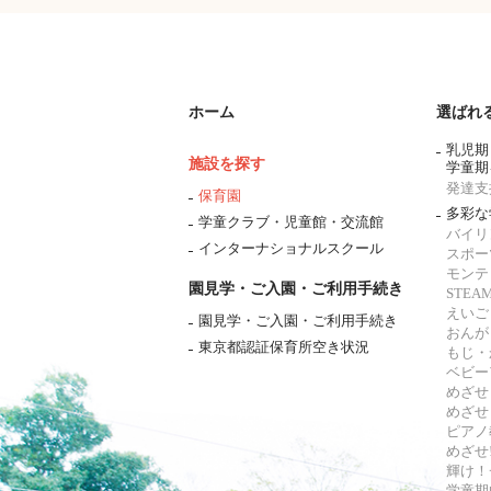
ホーム
選ばれ
乳児期
施設を探す
学童期
発達支
保育園
多彩な
学童クラブ・児童館・交流館
バイリ
インターナショナルスクール
スポー
モンテ
園見学・ご入園・ご利用手続き
STE
えいご
園見学・ご入園・ご利用手続き
おんが
東京都認証保育所空き状況
もじ・
ベビー
めざせ
めざせ
ピアノ
めざせ!
輝け！
学童期