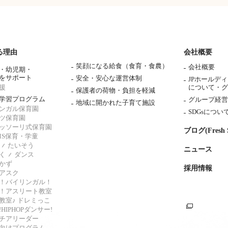
る理由
会社概要
笑顔になる給食（食育・食農）
会社概要
・幼児期・
をサポート
安全・安心な運営体制
JPホールデ
援
について・
グ
保護者の荷物・負担を軽減
学習プログラム
グループ経営
地域に開かれた子育て施設
ンガル保育園
SDGsについ
ツ保育園
ッソーリ式保育園
ブログ(Fresh S
AMS保育・学童
たいそう
ニュース
く
ダンス
かず
採用情報
アスク
！バイリンガル！
！アスリート教室
教室♪ ドレミっこ
HIPHOPダンサー!
チアリーダー
向けプログラム