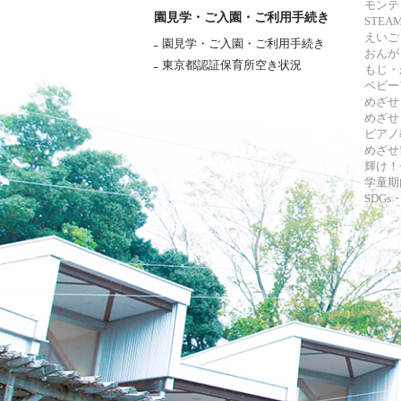
モンテ
園見学・ご入園・ご利用手続き
STE
えいご
園見学・ご入園・ご利用手続き
おんが
東京都認証保育所空き状況
もじ・
ベビー
めざせ
めざせ
ピアノ
めざせ!
輝け！
学童期
SDG