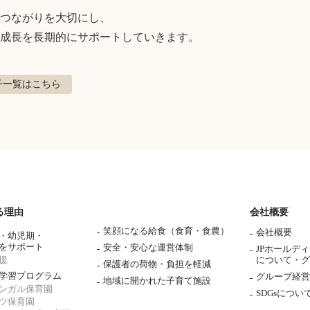
つながりを大切にし、

成長を長期的にサポートしていきます。
子
一覧はこちら
る理由
会社概要
笑顔になる給食（食育・食農）
会社概要
・幼児期・
をサポート
安全・安心な運営体制
JPホールデ
援
について・
グ
保護者の荷物・負担を軽減
学習プログラム
グループ経営
地域に開かれた子育て施設
ンガル保育園
SDGsについ
ツ保育園