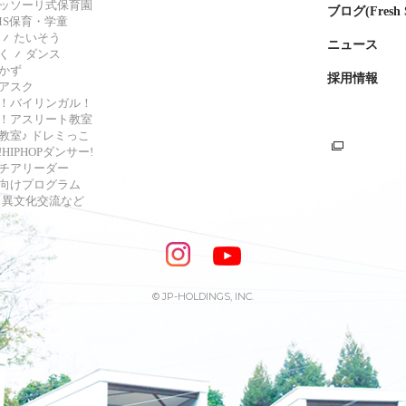
ッソーリ式保育園
ブログ(Fresh S
AMS保育・学童
たいそう
ニュース
く
ダンス
かず
採用情報
アスク
！バイリンガル！
！アスリート教室
教室♪ ドレミっこ
HIPHOPダンサー!
チアリーダー
向けプログラム
s・異文化交流など
© JP-HOLDINGS, INC.