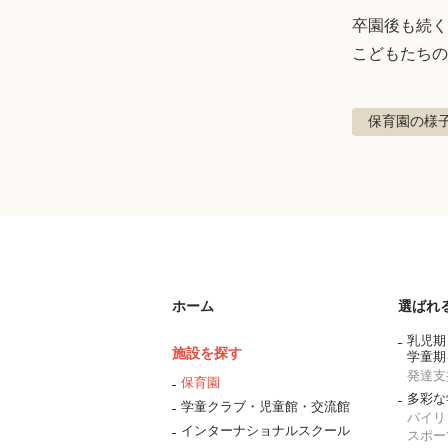
卒園後も続く
こどもたちの
保育園の様
ホーム
選ばれ
乳児期
施設を探す
学童期
発達支
保育園
多彩な
学童クラブ・児童館・交流館
バイリ
インターナショナルスクール
スポー