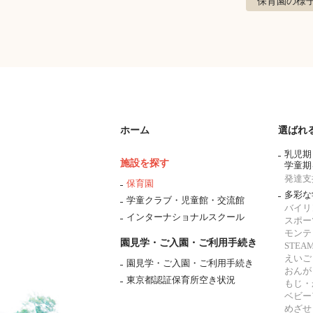
保育園の様
ホーム
選ばれ
乳児期
施設を探す
学童期
発達支
保育園
多彩な
学童クラブ・児童館・交流館
バイリ
インターナショナルスクール
スポー
モンテ
園見学・ご入園・ご利用手続き
STE
えいご
園見学・ご入園・ご利用手続き
おんが
東京都認証保育所空き状況
もじ・
ベビー
めざせ