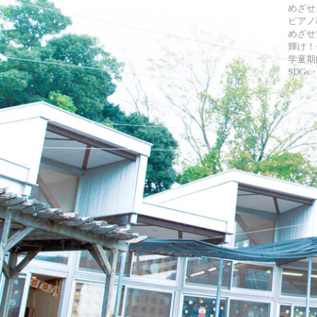
めざせ
ピアノ
めざせ!
輝け！
学童期
SDG