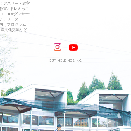
！アスリート教室
教室♪ ドレミっこ
HIPHOPダンサー!
チアリーダー
向けプログラム
s・異文化交流など
© JP-HOLDINGS, INC.