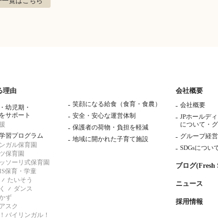
子
一覧はこちら
る理由
会社概要
笑顔になる給食（食育・食農）
会社概要
・幼児期・
をサポート
安全・安心な運営体制
JPホールデ
援
について・
グ
保護者の荷物・負担を軽減
学習プログラム
グループ経営
地域に開かれた子育て施設
ンガル保育園
SDGsについ
ツ保育園
ッソーリ式保育園
ブログ(Fresh S
AMS保育・学童
たいそう
ニュース
く
ダンス
かず
採用情報
アスク
！バイリンガル！