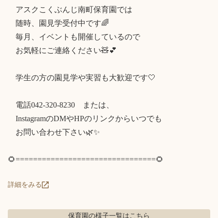
　アスクこくぶんじ南町保育園では

　随時、園見学受付中です🌈

　毎月、イベントも開催しているので

　お気軽にご連絡ください🧸💕

　学生の方の園見学や実習も大歓迎です🤍

　電話042-320-8230　または、

　InstagramのDMやHPのリンクからいつでも

　お問い合わせ下さい🌿✨️

🌻================================🌻
詳細をみる
保育園の様子
一覧はこちら