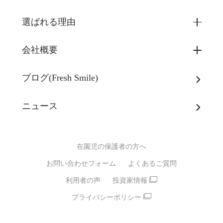
選ばれる理由
園見学・ご入園・ご利用手続き
東京都認証保育所空き状況
会社概要
選ばれる理由一覧
乳児期・幼児期・
学童期をサポート
ブログ(Fresh Smile)
会社概要
発達支援
JPホールディングスグループ
について・
ニュース
グループ方針
多彩な学習プログラム
グループ経営理念・クレド
バイリンガル保育園
在園児の保護者の方へ
SDGsについて
スポーツ保育園
お問い合わせフォーム
よくあるご質問
モンテッソーリ式保育園
利用者の声
投資家情報
STEAMS保育・学童
えいご
プライバシーポリシー
たいそう
おんがく
ダンス