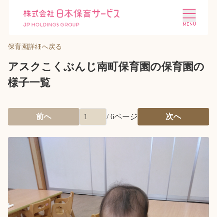
保育園詳細へ戻る
アスクこくぶんじ南町保育園の保育園の
様子一覧
施設を探す
選ばれる理由
前へ
/
6
ページ
次へ
会社概要
ニュース
投資家情報
採用情報