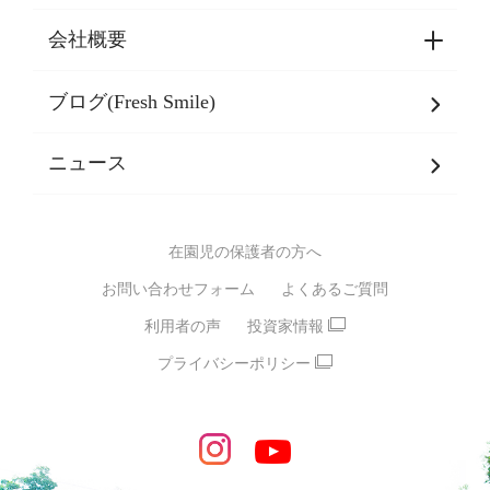
東京都認証保育所空き状況
会社概要
選ばれる理由一覧
乳児期・幼児期・
学童期をサポート
ブログ(Fresh Smile)
会社概要
発達支援
JPホールディングスグループ
について・
ニュース
グループ方針
多彩な学習プログラム
グループ経営理念・クレド
バイリンガル保育園
在園児の保護者の方へ
SDGsについて
スポーツ保育園
お問い合わせフォーム
よくあるご質問
モンテッソーリ式保育園
利用者の声
投資家情報
STEAMS保育・学童
えいご
プライバシーポリシー
たいそう
おんがく
ダンス
もじ・かず
ベビーアスク
めざせ！バイリンガル！