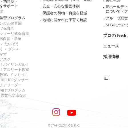
・幼児期・
をサポート
安全・安心な運営体制
JPホールデ
援
について・
グ
保護者の荷物・負担を軽減
学習プログラム
グループ経営
地域に開かれた子育て施設
ンガル保育園
SDGsについ
ツ保育園
ッソーリ式保育園
ブログ(Fresh S
AMS保育・学童
たいそう
ニュース
く
ダンス
かず
採用情報
アスク
！バイリンガル！
！アスリート教室
教室♪ ドレミっこ
HIPHOPダンサー!
チアリーダー
向けプログラム
s・異文化交流など
© JP-HOLDINGS, INC.