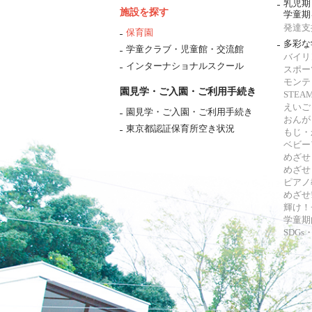
乳児期
施設を探す
学童期
発達支
保育園
多彩な
学童クラブ・児童館・交流館
バイリ
インターナショナルスクール
スポー
モンテ
園見学・ご入園・ご利用手続き
STE
えいご
園見学・ご入園・ご利用手続き
おんが
東京都認証保育所空き状況
もじ・
ベビー
めざせ
めざせ
ピアノ
めざせ!
輝け！
学童期
SDG