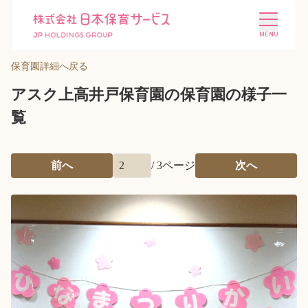
保育園詳細へ戻る
アスク上高井戸保育園の保育園の様子一
覧
施設を探す
選ばれる理由
前へ
/
3
ページ
次へ
会社概要
ニュース
投資家情報
採用情報