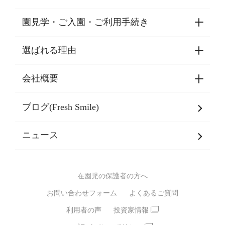
園見学・ご入園・ご利用手続き
選ばれる理由
園見学・ご入園・ご利用手続き
東京都認証保育所空き状況
会社概要
選ばれる理由一覧
乳児期・幼児期・
学童期をサポート
ブログ(Fresh Smile)
会社概要
発達支援
JPホールディングスグループ
について・
ニュース
グループ方針
多彩な学習プログラム
グループ経営理念・クレド
バイリンガル保育園
在園児の保護者の方へ
SDGsについて
スポーツ保育園
お問い合わせフォーム
よくあるご質問
モンテッソーリ式保育園
利用者の声
投資家情報
STEAMS保育・学童
えいご