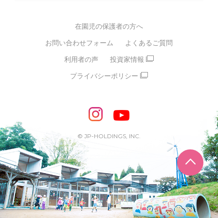
多彩な学習プログラム
グループ経営理念・クレド
バイリンガル保育園
在園児の保護者の方へ
SDGsについて
スポーツ保育園
お問い合わせフォーム
よくあるご質問
モンテッソーリ式保育園
利用者の声
投資家情報
STEAMS保育・学童
えいご
プライバシーポリシー
たいそう
おんがく
ダンス
もじ・かず
ベビーアスク
めざせ！バイリンガル！
めざせ！アスリート教室
© JP-HOLDINGS, INC.
ピアノ教室♪ ドレミっこ
ページ
めざせ!HIPHOPダンサー!
輝け！チアリーダー
学童期向けプログラム
SDGs・異文化交流など