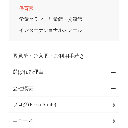
保育園
学童クラブ・児童館・交流館
インターナショナルスクール
園見学・ご入園・ご利用手続き
選ばれる理由
園見学・ご入園・ご利用手続き
東京都認証保育所空き状況
会社概要
選ばれる理由一覧
乳児期・幼児期・
学童期をサポート
ブログ(Fresh Smile)
会社概要
発達支援
JPホールディングスグループ
について・
ニュース
グループ方針