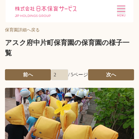
保育園詳細へ戻る
アスク府中片町保育園の保育園の様子一
覧
施設を探す
選ばれる理由
前へ
/
5
ページ
次へ
会社概要
ニュース
投資家情報
採用情報