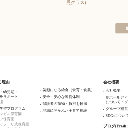
児クラス)
る理由
会社概要
笑顔になる給食（食育・食農）
会社概要
・幼児期・
をサポート
安全・安心な運営体制
JPホールデ
援
について・
グ
保護者の荷物・負担を軽減
学習プログラム
グループ経営
地域に開かれた子育て施設
ンガル保育園
SDGsについ
ツ保育園
ッソーリ式保育園
ブログ(Fresh S