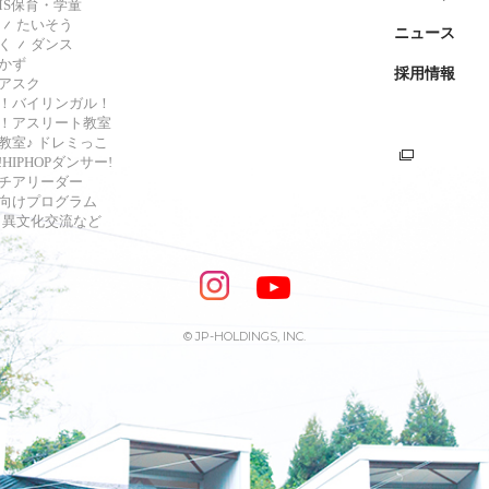
AMS保育・学童
たいそう
ニュース
く
ダンス
かず
採用情報
アスク
！バイリンガル！
！アスリート教室
教室♪ ドレミっこ
HIPHOPダンサー!
チアリーダー
向けプログラム
s・異文化交流など
© JP-HOLDINGS, INC.