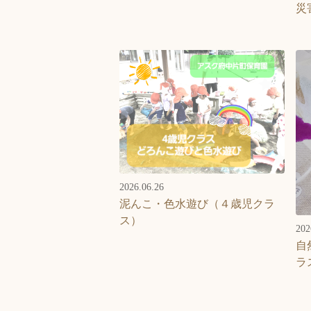
災
2026.06.26
泥んこ・色水遊び（４歳児クラ
ス）
202
自
ラ