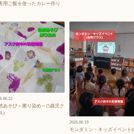
害用ご飯を使ったカレー作り
6.06.22
然あそび～擦り染め～(5歳児ク
ス)
2026.06.19
モンダミン・キッズイベント(