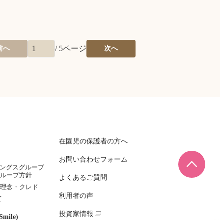
/
5
ページ
前へ
次へ
在園児の保護者の方へ
お問い合わせフォーム
ページ
ィングスグループ
ループ方針
よくあるご質問
理念・クレド
利用者の声
て
投資家情報
mile)