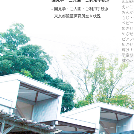
園見学・ご入園・ご利用手続き
STE
えいご
園見学・ご入園・ご利用手続き
おんが
東京都認証保育所空き状況
もじ・
ベビー
めざせ
めざせ
ピアノ
めざせ!
輝け！
学童期
SDG