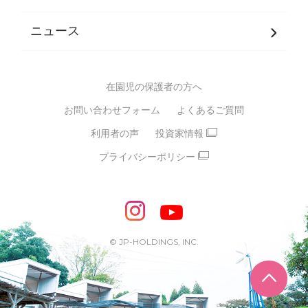
発達支援
JPホールディングスグループ
について・
ニュース
グループ方針
多彩な学習プログラム
グループ経営理念・クレド
バイリンガル保育園
在園児の保護者の方へ
SDGsについて
スポーツ保育園
お問い合わせフォーム
よくあるご質問
モンテッソーリ式保育園
利用者の声
投資家情報
STEAMS保育・学童
えいご
プライバシーポリシー
たいそう
おんがく
ダンス
もじ・かず
ベビーアスク
めざせ！バイリンガル！
めざせ！アスリート教室
© JP-HOLDINGS, INC.
ピアノ教室♪ ドレミっこ
ページ
めざせ!HIPHOPダンサー!
輝け！チアリーダー