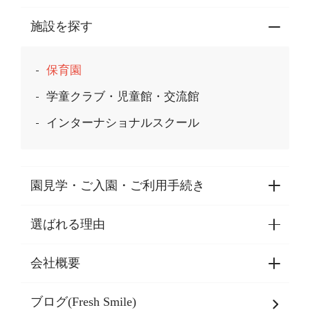
施設を探す
保育園
学童クラブ・児童館・交流館
インターナショナルスクール
園見学・ご入園・ご利用手続き
選ばれる理由
園見学・ご入園・ご利用手続き
東京都認証保育所空き状況
会社概要
選ばれる理由一覧
乳児期・幼児期・
学童期をサポート
ブログ(Fresh Smile)
会社概要