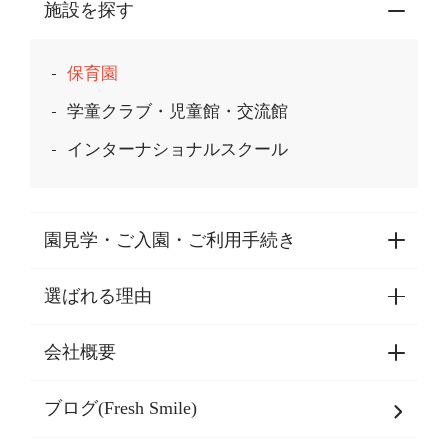
施設を探す
保育園
学童クラブ・児童館・交流館
インターナショナルスクール
園見学・ご入園・ご利用手続き
選ばれる理由
園見学・ご入園・ご利用手続き
東京都認証保育所空き状況
会社概要
選ばれる理由一覧
乳児期・幼児期・
学童期をサポート
ブログ(Fresh Smile)
会社概要
発達支援