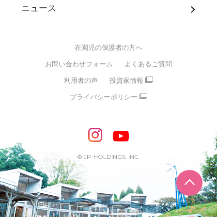
JPホールディングスグループ
について・
ニュース
グループ方針
多彩な学習プログラム
グループ経営理念・クレド
バイリンガル保育園
在園児の保護者の方へ
SDGsについて
スポーツ保育園
お問い合わせフォーム
よくあるご質問
モンテッソーリ式保育園
利用者の声
投資家情報
STEAMS保育・学童
えいご
プライバシーポリシー
たいそう
おんがく
ダンス
もじ・かず
ベビーアスク
めざせ！バイリンガル！
めざせ！アスリート教室
© JP-HOLDINGS, INC.
ピアノ教室♪ ドレミっこ
ページ
めざせ!HIPHOPダンサー!
輝け！チアリーダー