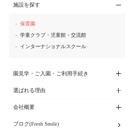
施設を探す
保育園
学童クラブ・児童館・交流館
インターナショナルスクール
園見学・ご入園・ご利用手続き
選ばれる理由
園見学・ご入園・ご利用手続き
東京都認証保育所空き状況
会社概要
選ばれる理由一覧
乳児期・幼児期・
学童期をサポート
ブログ(Fresh Smile)
会社概要
発達支援