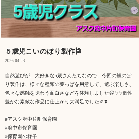
Language
ホーム
利用者の声
プライバシーポリシー
５歳児こいのぼり製作🎏
2026.04.23
自然遊びが、大好きな5歳さんたちなので、今回の鯉のぼ
り製作は、様々な種類の葉っぱを用意して、選ぶ楽しさ、
色々な感触を味わう面白さなどを体験しました😁✨✨個性
豊かな素敵な作品に仕上がり大満足でした☺️❣️

#アスク府中片町保育園

#府中市保育園

#保育園の様子
