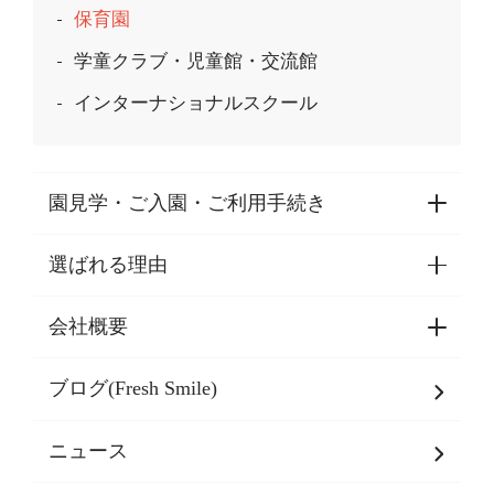
保育園
学童クラブ・児童館・交流館
インターナショナルスクール
園見学・ご入園・ご利用手続き
選ばれる理由
園見学・ご入園・ご利用手続き
東京都認証保育所空き状況
会社概要
選ばれる理由一覧
乳児期・幼児期・
学童期をサポート
ブログ(Fresh Smile)
会社概要
発達支援
JPホールディングスグループ
について・
ニュース
グループ方針
多彩な学習プログラム