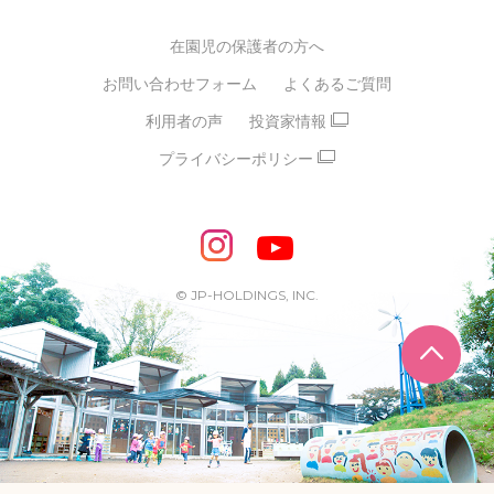
グループ経営理念・クレド
バイリンガル保育園
在園児の保護者の方へ
SDGsについて
スポーツ保育園
お問い合わせフォーム
よくあるご質問
モンテッソーリ式保育園
利用者の声
投資家情報
STEAMS保育・学童
えいご
プライバシーポリシー
たいそう
おんがく
ダンス
もじ・かず
ベビーアスク
めざせ！バイリンガル！
めざせ！アスリート教室
© JP-HOLDINGS, INC.
ピアノ教室♪ ドレミっこ
ページ
めざせ!HIPHOPダンサー!
輝け！チアリーダー
学童期向けプログラム
SDGs・異文化交流など