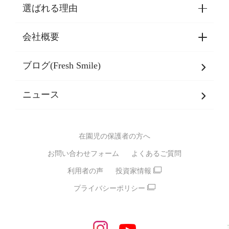
選ばれる理由
園見学・ご入園・ご利用手続き
東京都認証保育所空き状況
会社概要
選ばれる理由一覧
乳児期・幼児期・
学童期をサポート
ブログ(Fresh Smile)
会社概要
発達支援
JPホールディングスグループ
について・
ニュース
グループ方針
多彩な学習プログラム
グループ経営理念・クレド
バイリンガル保育園
在園児の保護者の方へ
SDGsについて
スポーツ保育園
お問い合わせフォーム
よくあるご質問
モンテッソーリ式保育園
利用者の声
投資家情報
STEAMS保育・学童
えいご
プライバシーポリシー
たいそう
おんがく
ダンス
もじ・かず
ベビーアスク